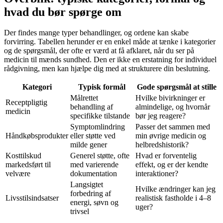
hvad du bør spørge om
Der findes mange typer behandlinger, og ordene kan skabe
forvirring. Tabellen herunder er en enkel måde at tænke i kategorier
og de spørgsmål, der ofte er værd at få afklaret, når du ser på
medicin til mænds sundhed. Den er ikke en erstatning for individuel
rådgivning, men kan hjælpe dig med at strukturere din beslutning.
Kategori
Typisk formål
Gode spørgsmål at stille
Målrettet
Hvilke bivirkninger er
Receptpligtig
behandling af
almindelige, og hvornår
medicin
specifikke tilstande
bør jeg reagere?
Symptomlindring
Passer det sammen med
Håndkøbsprodukter
eller støtte ved
min øvrige medicin og
milde gener
helbredshistorik?
Kosttilskud
Generel støtte, ofte
Hvad er forventelig
markedsført til
med varierende
effekt, og er der kendte
velvære
dokumentation
interaktioner?
Langsigtet
Hvilke ændringer kan jeg
forbedring af
Livsstilsindsatser
realistisk fastholde i 4–8
energi, søvn og
uger?
trivsel