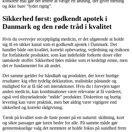
konkrete mål gør det lettere at vælge en løsning, der giver mening
og ikke bare “lyder rigtig”.
Sikkerhed først: godkendt apotek i
Danmark og den røde tråd i kvalitet
Hvis du overvejer receptpligtig medicin, er det afgørende at holde
sig til en sikker kanal som et godkendt apotek i Danmark. Det
handler både om kvalitet, korrekt opbevaring, vejledning og risikoen
for forfalskede produkter, som kan indeholde forkerte doser eller
uønskede stoffer. Sikkerhed føles måske som et kedeligt emne, men
det er fundamentet for alt andet.
Det samme gælder for håndkøb og produkter, der lover hurtige
resultater: kig efter tydelig deklaration, realistiske påstande og
mulighed for at få råd om interaktioner. Hvis du i forvejen tager
anden medicin, kan kombinationer være relevante at få vurderet,
også ved tilsyneladende “milde” produkter. Diskretion og hurtig
levering kan være praktisk, men bør aldrig være vigtigere end
sikkerhed og korrekt rådgivning.
Tænk på kvalitet som de faste poster på en natursti: skiltning, kort
og sikre passager gør turen bedre for alle. På samme måde gør
gennemskuelige valg det nemmere at holde fokus på sundhed frem