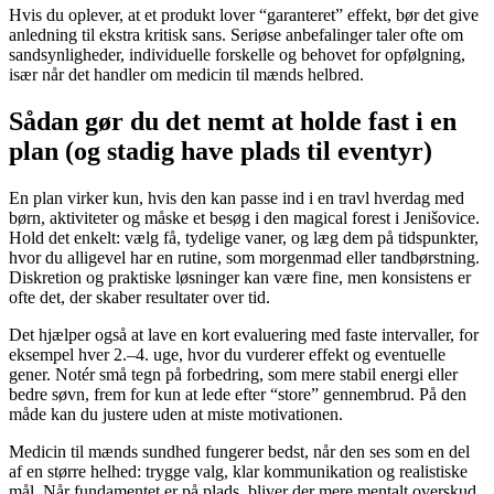
Hvis du oplever, at et produkt lover “garanteret” effekt, bør det give
anledning til ekstra kritisk sans. Seriøse anbefalinger taler ofte om
sandsynligheder, individuelle forskelle og behovet for opfølgning,
især når det handler om medicin til mænds helbred.
Sådan gør du det nemt at holde fast i en
plan (og stadig have plads til eventyr)
En plan virker kun, hvis den kan passe ind i en travl hverdag med
børn, aktiviteter og måske et besøg i den magical forest i Jenišovice.
Hold det enkelt: vælg få, tydelige vaner, og læg dem på tidspunkter,
hvor du alligevel har en rutine, som morgenmad eller tandbørstning.
Diskretion og praktiske løsninger kan være fine, men konsistens er
ofte det, der skaber resultater over tid.
Det hjælper også at lave en kort evaluering med faste intervaller, for
eksempel hver 2.–4. uge, hvor du vurderer effekt og eventuelle
gener. Notér små tegn på forbedring, som mere stabil energi eller
bedre søvn, frem for kun at lede efter “store” gennembrud. På den
måde kan du justere uden at miste motivationen.
Medicin til mænds sundhed fungerer bedst, når den ses som en del
af en større helhed: trygge valg, klar kommunikation og realistiske
mål. Når fundamentet er på plads, bliver der mere mentalt overskud