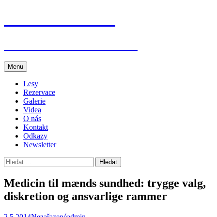
Přejít
Jenišovice dětem
k
obsahu
webu
Akce v Jenišovicích a okolí
Menu
Lesy
Rezervace
Galerie
Videa
O nás
Kontakt
Odkazy
Newsletter
Vyhledávání
Medicin til mænds sundhed: trygge valg,
diskretion og ansvarlige rammer
2.5.2014
Nezařazené
admin