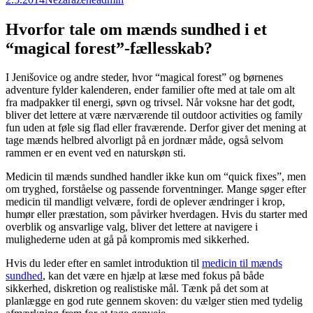
Hvorfor tale om mænds sundhed i et
“magical forest”-fællesskab?
I Jenišovice og andre steder, hvor “magical forest” og børnenes
adventure fylder kalenderen, ender familier ofte med at tale om alt
fra madpakker til energi, søvn og trivsel. Når voksne har det godt,
bliver det lettere at være nærværende til outdoor activities og family
fun uden at føle sig flad eller fraværende. Derfor giver det mening at
tage mænds helbred alvorligt på en jordnær måde, også selvom
rammen er en event ved en naturskøn sti.
Medicin til mænds sundhed handler ikke kun om “quick fixes”, men
om tryghed, forståelse og passende forventninger. Mange søger efter
medicin til mandligt velvære, fordi de oplever ændringer i krop,
humør eller præstation, som påvirker hverdagen. Hvis du starter med
overblik og ansvarlige valg, bliver det lettere at navigere i
mulighederne uden at gå på kompromis med sikkerhed.
Hvis du leder efter en samlet introduktion til
medicin til mænds
sundhed
, kan det være en hjælp at læse med fokus på både
sikkerhed, diskretion og realistiske mål. Tænk på det som at
planlægge en god rute gennem skoven: du vælger stien med tydelig