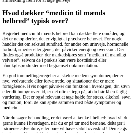
afmærkning frem for at tage genveje.
Hvad dækker “medicin til mænds
helbred” typisk over?
Begrebet medicin til mænds helbred kan dække flere områder, og
det er netop derfor, det er vigtigt at præcisere behovet. For nogle
handler det om seksuel sundhed, for andre om urinveje, hormonelle
forhold, smerter eller gener, der påvirker energi og overskud. Der
findes også produkter, der markedsføres som “medicin til mandligt
velvære”, selvom de i praksis kan være kosttilskud eller
håndkøbsprodukter med begrænset dokumentation.
En god tommelfingerregel er at skelne mellem symptomer, der er
nye, vedvarende eller forværrede, og situationer der er mere
forbigående. Hvis noget påvirker din funktion i hverdagen, din søvn
eller dit humør over tid, er det ofte et tegn på, at du bør få en faglig
vurdering. Det er også relevant at tage højde for stress, alkohol, søvn
og motion, fordi de kan spille sammen med både symptomer og
medicin.
Når du søger behandling, er det værd at tænke i helhed: hvad vil du
gerne kunne i hverdagen, når du er på tur med børnene, deltager i
børnenes adventure, eller bare vil have stabilt overskud? Den slags