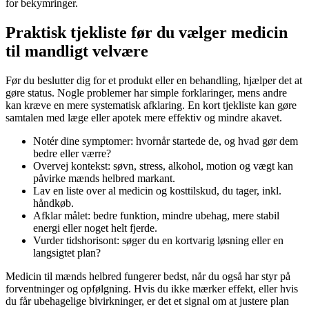
for bekymringer.
Praktisk tjekliste før du vælger medicin
til mandligt velvære
Før du beslutter dig for et produkt eller en behandling, hjælper det at
gøre status. Nogle problemer har simple forklaringer, mens andre
kan kræve en mere systematisk afklaring. En kort tjekliste kan gøre
samtalen med læge eller apotek mere effektiv og mindre akavet.
Notér dine symptomer: hvornår startede de, og hvad gør dem
bedre eller værre?
Overvej kontekst: søvn, stress, alkohol, motion og vægt kan
påvirke mænds helbred markant.
Lav en liste over al medicin og kosttilskud, du tager, inkl.
håndkøb.
Afklar målet: bedre funktion, mindre ubehag, mere stabil
energi eller noget helt fjerde.
Vurder tidshorisont: søger du en kortvarig løsning eller en
langsigtet plan?
Medicin til mænds helbred fungerer bedst, når du også har styr på
forventninger og opfølgning. Hvis du ikke mærker effekt, eller hvis
du får ubehagelige bivirkninger, er det et signal om at justere plan