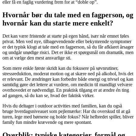
eller få en faglig vurdering frem for at “doble op”.
Hvornår bør du tale med en fagperson, og
hvornår kan du starte mere enkelt?
Det kan være fristende at starte på egen hånd, især når emnet føles
privat. Men ved nye, tilbagevendende eller bekymrende symptomer
er det typisk klogt at tale med en fagperson, så du får afklaret årsager
og undgår unødige risici. Det er ikke et spørgsmål om dramatik, men
om at vælge den mest ansvarlige sti.
Som mere enkle første skridt kan du fokusere på søvnrutiner,
stressreduktion, moderat motion og at skære ned på alkohol, hvis det
er relevant. De ændringer kan forbedre både energi og trivsel og kan
samtidig gøre det lettere at vurdere, om medicin til mandligt velvære
overhovedet er nødvendigt. En praktisk tilgang er at ændre én ting
ad gangen, så du kan se, hvad der faktisk virker.
Hvis du deltager i outdoor activities med familien, kan du også
bruge hverdagsniveauet som pejlemærke: Har du overskud til at gå
turen, lege med børnene og holde fokus? Når helbredet spiller, bliver
family fun mindre krævende og mere spontant.
Overblik: typiske kategorier, formål og