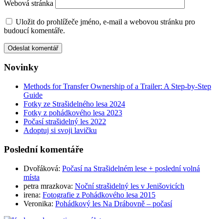
Webová stránka
Uložit do prohlížeče jméno, e-mail a webovou stránku pro
budoucí komentáře.
Novinky
Methods for Transfer Ownership of a Trailer: A Step-by-Step
Guide
Fotky ze Strašidelného lesa 2024
Fotky z pohádkového lesa 2023
Počasí strašidelný les 2022
Adoptuj si svoji lavičku
Poslední komentáře
Dvořáková
:
Počasí na Strašidelném lese + poslední volná
místa
petra mrazkova
:
Noční strašidelný les v Jenišovicích
irena
:
Fotografie z Pohádkového lesa 2015
Veronika
:
Pohádkový les Na Drábovně – počasí