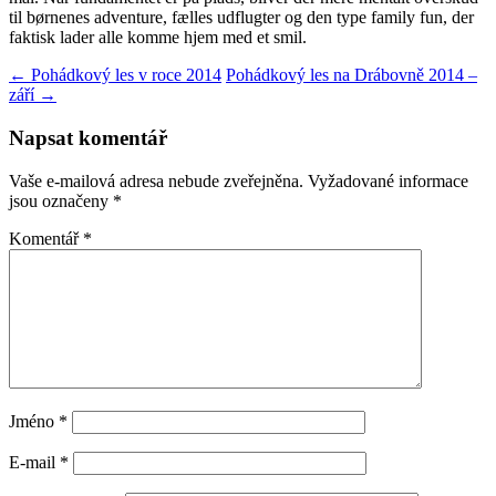
til børnenes adventure, fælles udflugter og den type family fun, der
faktisk lader alle komme hjem med et smil.
Navigace
←
Pohádkový les v roce 2014
Pohádkový les na Drábovně 2014 –
září
→
pro
příspěvky
Napsat komentář
Vaše e-mailová adresa nebude zveřejněna.
Vyžadované informace
jsou označeny
*
Komentář
*
Jméno
*
E-mail
*