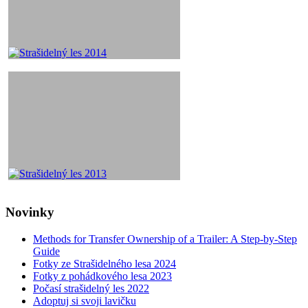
Novinky
Methods for Transfer Ownership of a Trailer: A Step-by-Step
Guide
Fotky ze Strašidelného lesa 2024
Fotky z pohádkového lesa 2023
Počasí strašidelný les 2022
Adoptuj si svoji lavičku