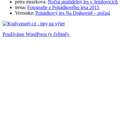
petra mrazkova
:
Noční strašidelný les v Jenišovicích
irena
:
Fotografie z Pohádkového lesa 2015
Veronika
:
Pohádkový les Na Drábovně – počasí
Používáme WordPress (v češtině).