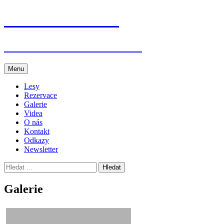
Přejít
Jenišovice dětem
k
obsahu
webu
Akce v Jenišovicích a okolí
Menu
Lesy
Rezervace
Galerie
Videa
O nás
Kontakt
Odkazy
Newsletter
Vyhledávání
Galerie