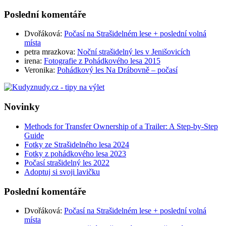
Poslední komentáře
Dvořáková
:
Počasí na Strašidelném lese + poslední volná
místa
petra mrazkova
:
Noční strašidelný les v Jenišovicích
irena
:
Fotografie z Pohádkového lesa 2015
Veronika
:
Pohádkový les Na Drábovně – počasí
Novinky
Methods for Transfer Ownership of a Trailer: A Step-by-Step
Guide
Fotky ze Strašidelného lesa 2024
Fotky z pohádkového lesa 2023
Počasí strašidelný les 2022
Adoptuj si svoji lavičku
Poslední komentáře
Dvořáková
:
Počasí na Strašidelném lese + poslední volná
místa