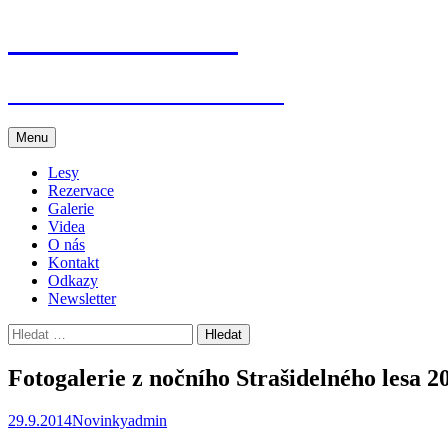
Přejít
Jenišovice dětem
k
obsahu
webu
Akce v Jenišovicích a okolí
Menu
Lesy
Rezervace
Galerie
Videa
O nás
Kontakt
Odkazy
Newsletter
Vyhledávání
Fotogalerie z nočního Strašidelného lesa 2
29.9.2014
Novinky
admin