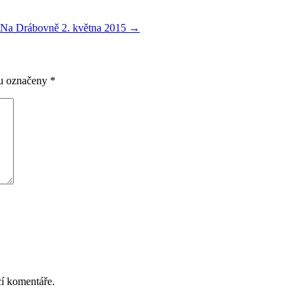
 Na Drábovně 2. května 2015
→
ou označeny
*
cí komentáře.