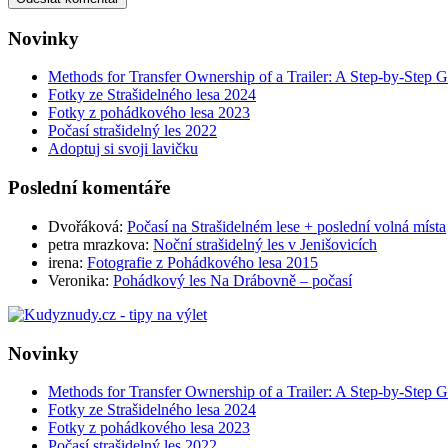
Novinky
Methods for Transfer Ownership of a Trailer: A Step-by-Step 
Fotky ze Strašidelného lesa 2024
Fotky z pohádkového lesa 2023
Počasí strašidelný les 2022
Adoptuj si svoji lavičku
Poslední komentáře
Dvořáková
:
Počasí na Strašidelném lese + poslední volná místa
petra mrazkova
:
Noční strašidelný les v Jenišovicích
irena
:
Fotografie z Pohádkového lesa 2015
Veronika
:
Pohádkový les Na Drábovně – počasí
Novinky
Methods for Transfer Ownership of a Trailer: A Step-by-Step 
Fotky ze Strašidelného lesa 2024
Fotky z pohádkového lesa 2023
Počasí strašidelný les 2022