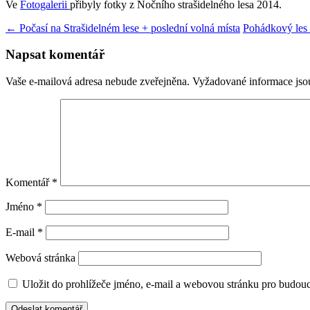
Ve
Fotogalerii
přibyly fotky z Nočního strašidelného lesa 2014.
Navigace
←
Počasí na Strašidelném lese + poslední volná místa
Pohádkový les
pro
Napsat komentář
příspěvky
Vaše e-mailová adresa nebude zveřejněna.
Vyžadované informace js
Komentář
*
Jméno
*
E-mail
*
Webová stránka
Uložit do prohlížeče jméno, e-mail a webovou stránku pro budou