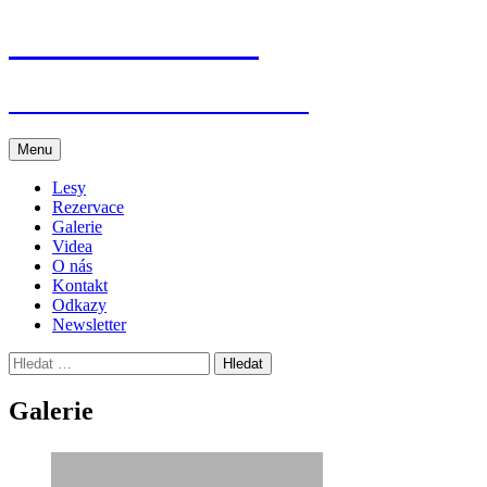
Přejít
Jenišovice dětem
k
obsahu
webu
Akce v Jenišovicích a okolí
Menu
Lesy
Rezervace
Galerie
Videa
O nás
Kontakt
Odkazy
Newsletter
Vyhledávání
Galerie