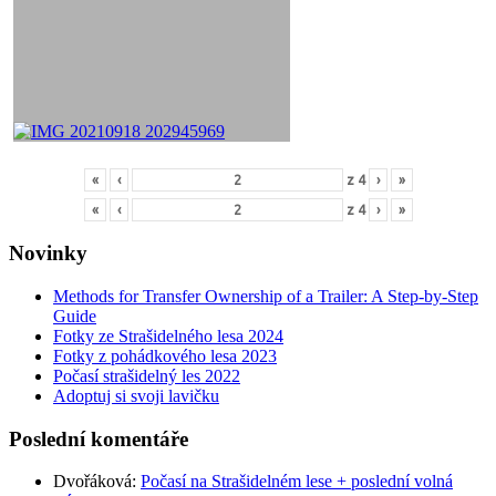
«
‹
z
4
›
»
«
‹
z
4
›
»
Novinky
Methods for Transfer Ownership of a Trailer: A Step-by-Step
Guide
Fotky ze Strašidelného lesa 2024
Fotky z pohádkového lesa 2023
Počasí strašidelný les 2022
Adoptuj si svoji lavičku
Poslední komentáře
Dvořáková
:
Počasí na Strašidelném lese + poslední volná