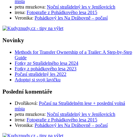
místa
petra mrazkova
:
Noční strašidelný les v Jenišovicích
irena
:
Fotografie z Pohádkového lesa 2015
Veronika
:
Pohádkový les Na Drábovně – počasí
Novinky
Methods for Transfer Ownership of a Trailer: A Step-by-Step
Guide
Fotky ze Strašidelného lesa 2024
Fotky z pohádkového lesa 2023
Počasí strašidelný les 2022
Adoptuj si svoji lavičku
Poslední komentáře
Dvořáková
:
Počasí na Strašidelném lese + poslední volná
místa
petra mrazkova
:
Noční strašidelný les v Jenišovicích
irena
:
Fotografie z Pohádkového lesa 2015
Veronika
:
Pohádkový les Na Drábovně – počasí