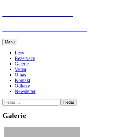
Přejít
Jenišovice dětem
k
obsahu
webu
Akce v Jenišovicích a okolí
Menu
Lesy
Rezervace
Galerie
Videa
O nás
Kontakt
Odkazy
Newsletter
Vyhledávání
Galerie