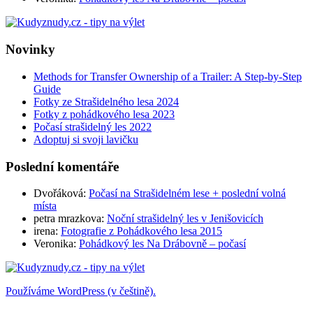
Novinky
Methods for Transfer Ownership of a Trailer: A Step-by-Step
Guide
Fotky ze Strašidelného lesa 2024
Fotky z pohádkového lesa 2023
Počasí strašidelný les 2022
Adoptuj si svoji lavičku
Poslední komentáře
Dvořáková
:
Počasí na Strašidelném lese + poslední volná
místa
petra mrazkova
:
Noční strašidelný les v Jenišovicích
irena
:
Fotografie z Pohádkového lesa 2015
Veronika
:
Pohádkový les Na Drábovně – počasí
Používáme WordPress (v češtině).