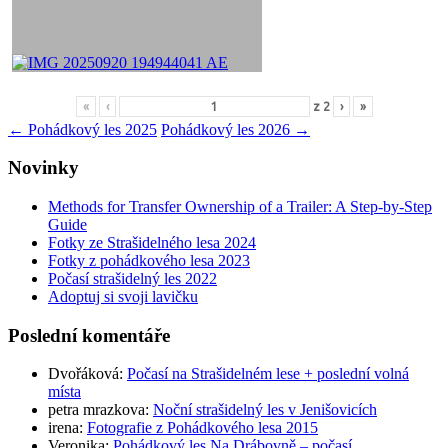
«
‹
z
2
›
»
Navigace
←
Pohádkový les 2025
Pohádkový les 2026
→
pro
Novinky
příspěvky
Methods for Transfer Ownership of a Trailer: A Step-by-Step
Guide
Fotky ze Strašidelného lesa 2024
Fotky z pohádkového lesa 2023
Počasí strašidelný les 2022
Adoptuj si svoji lavičku
Poslední komentáře
Dvořáková
:
Počasí na Strašidelném lese + poslední volná
místa
petra mrazkova
:
Noční strašidelný les v Jenišovicích
irena
:
Fotografie z Pohádkového lesa 2015
Veronika
:
Pohádkový les Na Drábovně – počasí