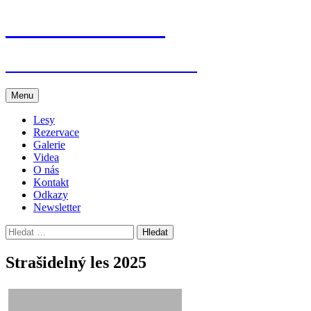
Přejít
Jenišovice dětem
k
obsahu
webu
Akce v Jenišovicích a okolí
Menu
Lesy
Rezervace
Galerie
Videa
O nás
Kontakt
Odkazy
Newsletter
Vyhledávání
Strašidelný les 2025