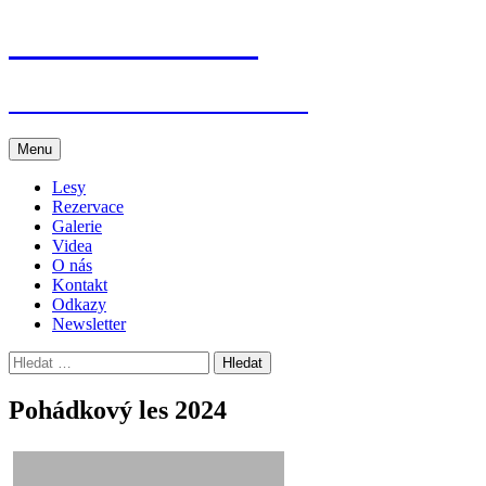
Přejít
Jenišovice dětem
k
obsahu
webu
Akce v Jenišovicích a okolí
Menu
Lesy
Rezervace
Galerie
Videa
O nás
Kontakt
Odkazy
Newsletter
Vyhledávání
Pohádkový les 2024