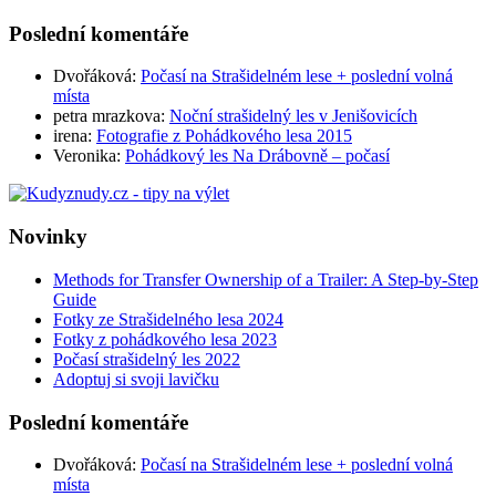
Poslední komentáře
Dvořáková
:
Počasí na Strašidelném lese + poslední volná
místa
petra mrazkova
:
Noční strašidelný les v Jenišovicích
irena
:
Fotografie z Pohádkového lesa 2015
Veronika
:
Pohádkový les Na Drábovně – počasí
Novinky
Methods for Transfer Ownership of a Trailer: A Step-by-Step
Guide
Fotky ze Strašidelného lesa 2024
Fotky z pohádkového lesa 2023
Počasí strašidelný les 2022
Adoptuj si svoji lavičku
Poslední komentáře
Dvořáková
:
Počasí na Strašidelném lese + poslední volná
místa