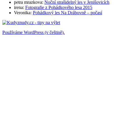
petra mrazkova
:
Noční strašidelný les v Jenišovicích
irena
:
Fotografie z Pohádkového lesa 2015
Veronika
:
Pohádkový les Na Drábovně – počasí
Používáme WordPress (v češtině).