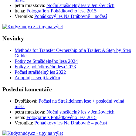
petra mrazkova
:
Noční strašidelný les v Jenišovicích
irena
:
Fotografie z Pohádkového lesa 2015
Veronika
:
Pohádkový les Na Drábovně – počasí
Novinky
Methods for Transfer Ownership of a Trailer: A Step-by-Step
Guide
Fotky ze Strašidelného lesa 2024
Fotky z pohádkového lesa 2023
Počasí strašidelný les 2022
Adoptuj si svoji lavičku
Poslední komentáře
Dvořáková
:
Počasí na Strašidelném lese + poslední volná
místa
petra mrazkova
:
Noční strašidelný les v Jenišovicích
irena
:
Fotografie z Pohádkového lesa 2015
Veronika
:
Pohádkový les Na Drábovně – počasí