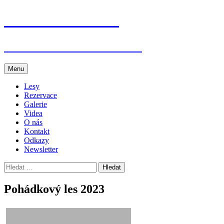
Přejít
Jenišovice dětem
k
obsahu
webu
Akce v Jenišovicích a okolí
Menu
Lesy
Rezervace
Galerie
Videa
O nás
Kontakt
Odkazy
Newsletter
Vyhledávání
Pohádkový les 2023