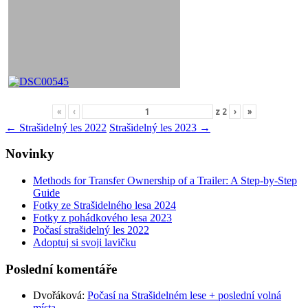
«
‹
z
2
›
»
Navigace
←
Strašidelný les 2022
Strašidelný les 2023
→
pro
Novinky
příspěvky
Methods for Transfer Ownership of a Trailer: A Step-by-Step
Guide
Fotky ze Strašidelného lesa 2024
Fotky z pohádkového lesa 2023
Počasí strašidelný les 2022
Adoptuj si svoji lavičku
Poslední komentáře
Dvořáková
:
Počasí na Strašidelném lese + poslední volná
místa